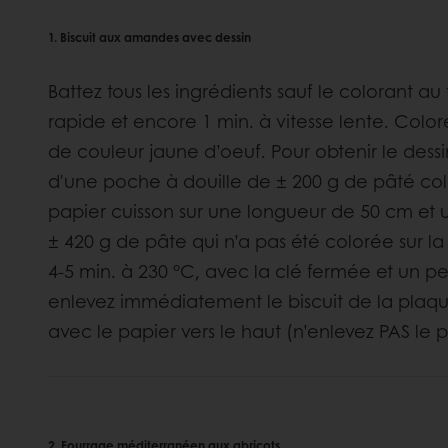
1. Biscuit aux amandes avec dessin
Battez tous les ingrédients sauf le colorant a
rapide et encore 1 min. à vitesse lente. Colo
de couleur jaune d’oeuf. Pour obtenir le dessi
d'une poche à douille de ± 200 g de pâté co
papier cuisson sur une longueur de 50 cm et u
± 420 g de pâte qui n’a pas été colorée sur l
4-5 min. à 230 °C, avec la clé fermée et un p
enlevez immédiatement le biscuit de la plaque 
avec le papier vers le haut (n’enlevez PAS le p
2. Fourrage méditerranéen aux abricots