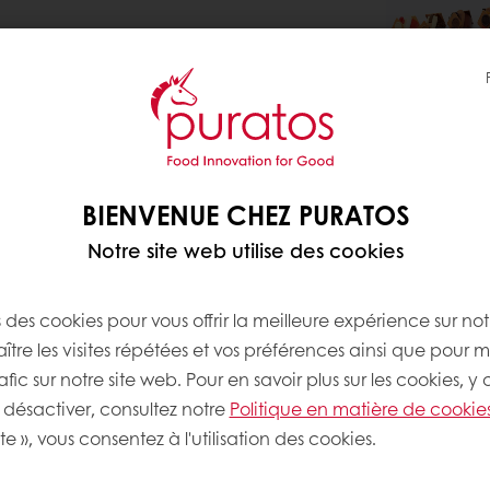
MONTAG
BIENVENUE CHEZ PURATOS
Placez une 
Notre site web utilise des cookies
(1) dans un
large et qu
large) de ma
s des cookies pour vous offrir la meilleure expérience sur not
bas. Rempli
tre les visites répétées et vos préférences ainsi que pour m
gianduja (3
afic sur notre site web. Pour en savoir plus sur les cookies, y
une bande d
désactiver, consultez notre
Politique en matière de cookie
de 200 g. D
te », vous consentez à l'utilisation des cookies.
gianduja (3)
(4). Dressez