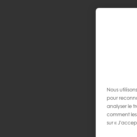
Nous utilison
pour reconnaî
analyser le tr
comment les 
sur « J'accep