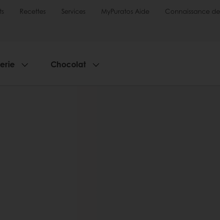
ts
Recettes
Services
MyPuratos Aide
Connaissance de
serie
Chocolat