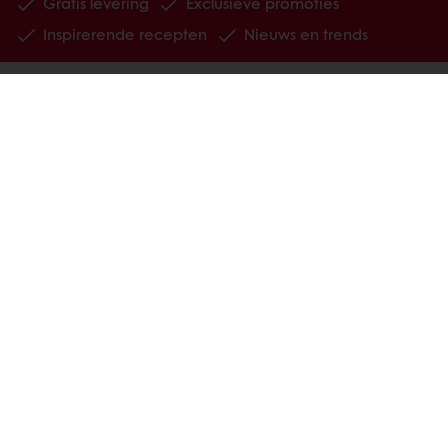
Gratis levering
Exclusieve promoties
Inspirerende recepten
Nieuws en trends
Alle producten
Recepten
Diensten
De consument
Over Puratos
Nieuws
Contact
Kies een land
Bedrijfswebsite