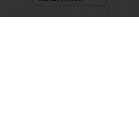
24/7 Online ordering
Online betalingen mogelijk
Gratis levering
Exclusieve promoties
Inspirerende recepten
Nieuws en trends
Alle producten
Recepten
Diensten
De consument
Over Puratos
Nieuws
Contact