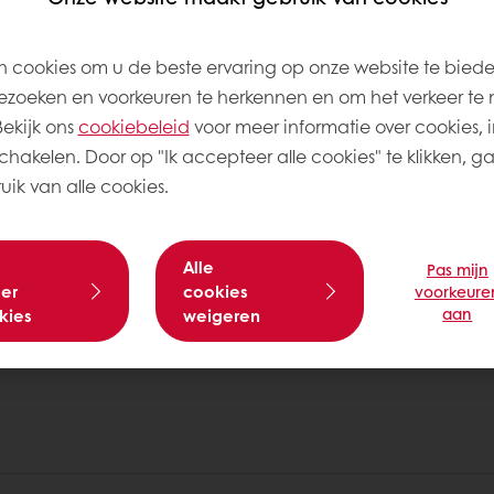
 cookies om u de beste ervaring op onze website te bied
zoeken en voorkeuren te herkennen en om het verkeer te 
kijk ons ​​
cookiebeleid
voor meer informatie over cookies, i
schakelen. Door op "Ik accepteer alle cookies" te klikken, g
ik van alle cookies.
n mogelijk
Gratis levering
Exclusieve promoties
Alle
Pas mijn
er
cookies
voorkeure
aan
kies
weigeren
s