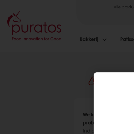
Alle produ
Bakkerij
Patiss
Oeps! E
We konden uw accoun
proberen.
Indien het probleem zi