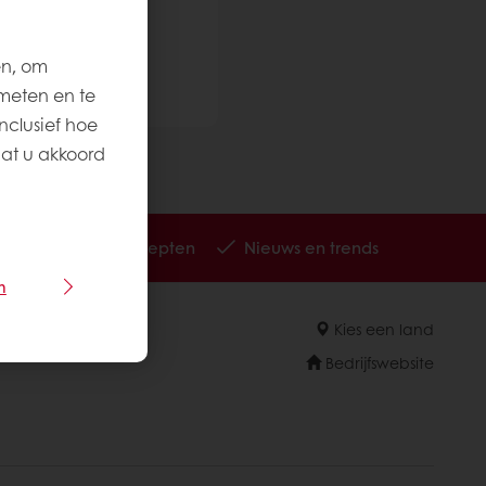
en, om
meten en te
nclusief hoe
aat u akkoord
Inspirerende recepten
Nieuws en trends
n
Kies een land
Bedrijfswebsite