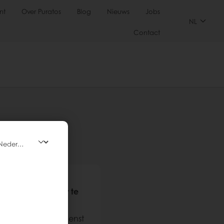
nt
Over Puratos
Blog
Nieuws
Jobs
NL
Contact
 Gelieve opnieuw te
bel onze klantendienst