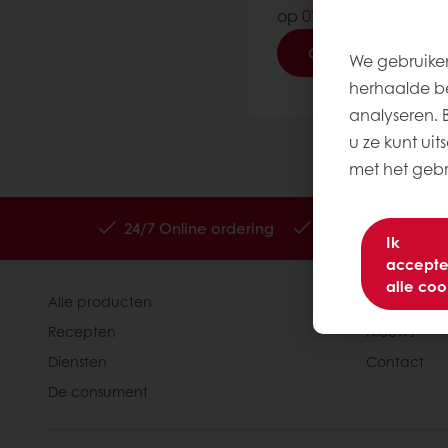
op
02 481 42 42
.
Contacteer ons
We gebruiken
herhaalde be
analyseren. Be
u ze kunt uit
met het gebru
24/7 Online ordering
Online betalinge
Ik
accepte
alle coo
Alle producten
Over Purato
Recepten
Nieuws
Diensten
Contact
De consument