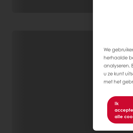
We gebruiken
herhaalde be
analyseren. Be
u ze kunt uit
met het gebru
Ik
accepte
alle coo