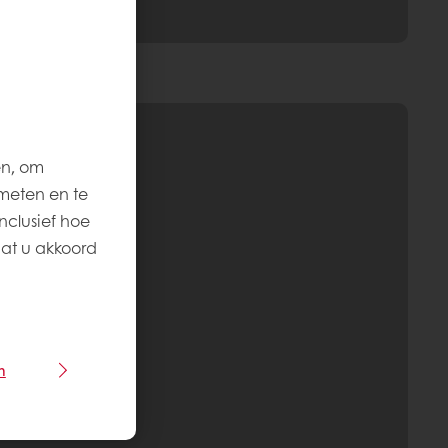
en, om
meten en te
nclusief hoe
aat u akkoord
n