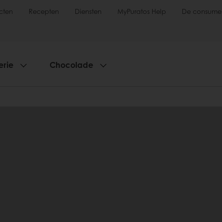
cten
Recepten
Diensten
MyPuratos Help
De consume
erie
Chocolade