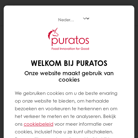
Togg
navi
VOEG EEN MYPURATOS-
SNELKOPPELING TOE AAN HET
STARTSCHERM VAN UW ANDROID-
WELKOM BIJ PURATOS
MOBIEL
Onze website maakt gebruik van
Op Android
cookies
Open MyPuratos met uw browser en klik
We gebruiken cookies om u de beste ervaring
vervolgens op de drie kleine puntjes
op onze website te bieden, om herhaalde
rechtsboven;
bezoeken en voorkeuren te herkennen en om
het verkeer te meten en te analyseren. Bekijk
ons ​​
cookiebeleid
voor meer informatie over
Kies de optie "Toevoegen aan startscherm"
cookies, inclusief hoe u ze kunt uitschakelen.