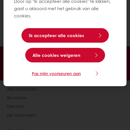
Door op "Ik accepteer alle cookies" te klikken,
Klik op "Toevoegen"
gaat u akkoord met het gebruik van alle
cookies.
De snelkoppeling wordt toegevoegd aan uw
startscherm. Klik erop om direct toegang te
krijgen tot uw MyPuratos-account.
Ik accepteer alle cookies
24/7 Online ordering
Online betalingen mogelijk
Alle cookies weigeren
Gratis levering
Exclusieve promoties
Inspirerende recepten
Nieuws en trends
Pas mijn voorkeuren aan
Alle producten
Recepten
Diensten
De consument