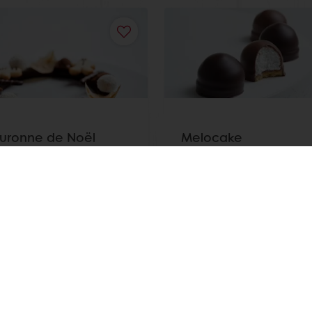
uronne de Noël
Melocake
 plus
Lisez-en plus
Voir toutes les recettes
iement en ligne
Livraison gratuite
Recettes inspira