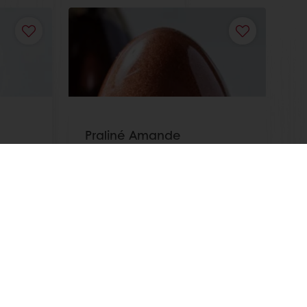
Praliné Amande
Lisez-en plus
ntes
Actualités et tendances