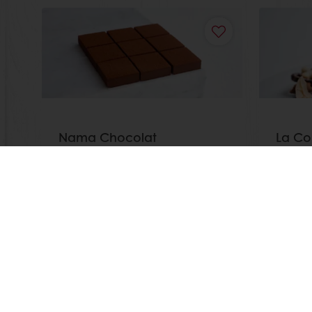
Nama Chocolat
La Co
Lisez-en plus
Lisez-en
Commande en ligne
Pa