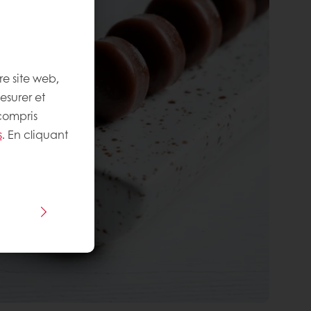
re site web,
esurer et
 compris
s
. En cliquant