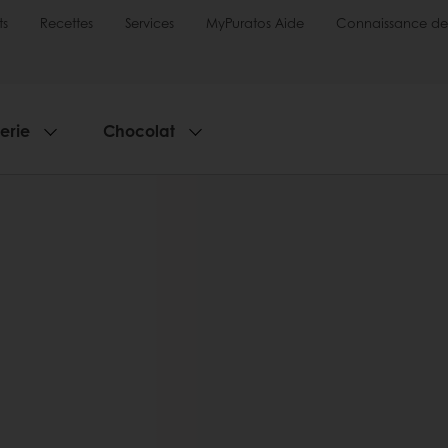
ts
Recettes
Services
MyPuratos Aide
Connaissance de
serie
Chocolat