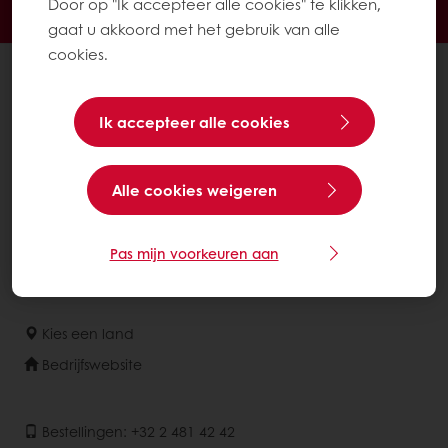
Door op "Ik accepteer alle cookies" te klikken,
Inspirerende recepten
Nieuws en trends
gaat u akkoord met het gebruik van alle
cookies.
Alle producten
Recepten
Ik accepteer alle cookies
Diensten
De consument
Alle cookies weigeren
Over Puratos
Nieuws
Pas mijn voorkeuren aan
Contact
Kies een land
Bedrijfswebsite
Bestellingen: +32 2 481 42 42