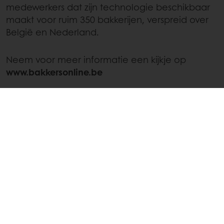
medewerkers dat zijn technologie beschikbaar
maakt voor ruim 350 bakkerijen, verspreid over
België en Nederland.
Neem voor meer informatie een kijkje op
www.bakkersonline.be
Perscontact Puratos Group
Pascale Jantcheff
Puratos Group Marketing Services Director
T +32 2 481 44 44
E info@puratos.com
Perscontact Bakkersonline
Maxim Sergeant