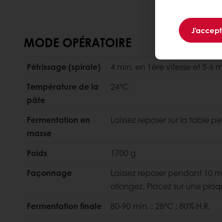
J'accep
MODE OPÉRATOIRE
Pétrissage (spirale)
4 min. en 1ère vitesse et 5-6 
Température de la
24°C
pâte
Fermentation en
Laissez reposer sur la table p
masse
Poids
1700 g
Façonnage
Laissez reposer pendant 10 mi
allongez. Placez sur une plaq
Fermentation finale
80-90 min. ; 28°C ; 80% H.R.