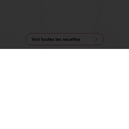
Voir toutes les recettes
iement en ligne
Livraison gratuite
Recettes inspira
 Puratos
nous