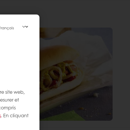
re site web,
esurer et
 compris
s
. En cliquant