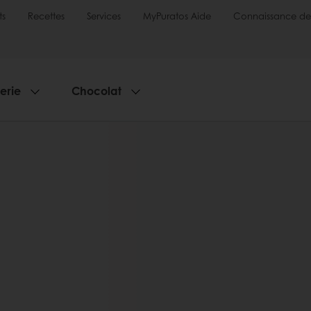
ts
Recettes
Services
MyPuratos Aide
Connaissance de
serie
Chocolat