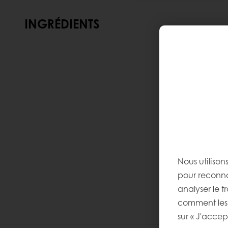
INGRÉDIENTS
Nous utilison
pour reconnaî
analyser le tr
comment les 
sur « J'accep