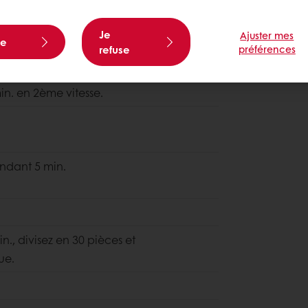
Je
Ajuster mes
te
refuse
préférences
min. en 2ème vitesse.
endant 5 min.
n., divisez en 30 pièces et
ue.