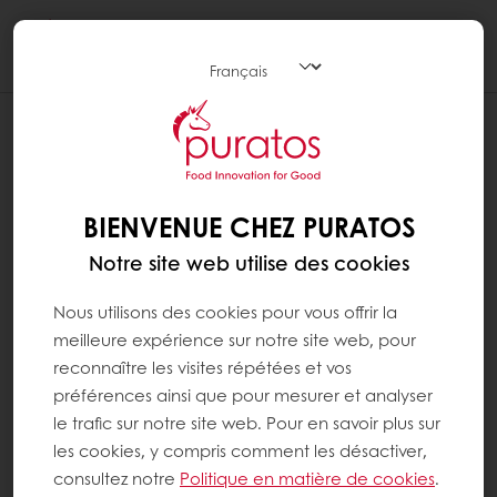
Togg
navi
J'AI PU CRÉER MON COMPTE
MYPURATOS, MAIS JE NE VOIS PAS MES
PRODUITS HABITUELS
BIENVENUE CHEZ PURATOS
Si vous êtes déjà client (vous avez un numéro
Notre site web utilise des cookies
de client valide) : essayez de vous
déconnecter puis de vous reconnecter à
Nous utilisons des cookies pour vous offrir la
votre compte.
meilleure expérience sur notre site web, pour
reconnaître les visites répétées et vos
Pour vous déconnecter, cliquez sur "mon
préférences ainsi que pour mesurer et analyser
espace" en haut à droite puis sur "se
le trafic sur notre site web. Pour en savoir plus sur
déconnecter".
les cookies, y compris comment les désactiver,
consultez notre
Politique en matière de cookies
.