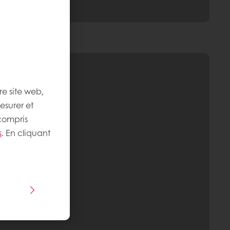
re site web,
esurer et
 compris
s
. En cliquant