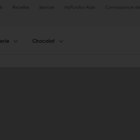
ts
Recettes
Services
MyPuratos Aide
Connaissance de
serie
Chocolat