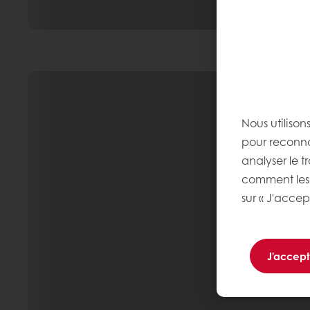
Nous utilison
pour reconnaî
analyser le tr
comment les 
sur « J'accep
J'accep