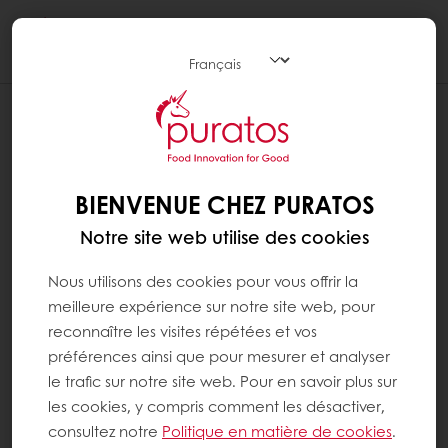
Togg
navi
JE N'AI PAS REÇU L'EMAIL DE
CONFIRMATION POUR ACTIVER MON
COMPTE
BIENVENUE CHEZ PURATOS
J'ai rempli le formulaire d'inscription et défini
Notre site web utilise des cookies
mon mot de passe, mais je n'ai pas reçu
l'email de confirmation pour activer mon
Nous utilisons des cookies pour vous offrir la
compte. Tout d'abord, pensez à vérifier si
meilleure expérience sur notre site web, pour
l'email de confirmation se trouve dans le
reconnaître les visites répétées et vos
dossier "Courrier indésirable/Spam" de votre
préférences ainsi que pour mesurer et analyser
boîte mail.
le trafic sur notre site web. Pour en savoir plus sur
les cookies, y compris comment les désactiver,
Si vous ne le trouvez pas,
contactez-nous
par
consultez notre
Politique en matière de cookies
.