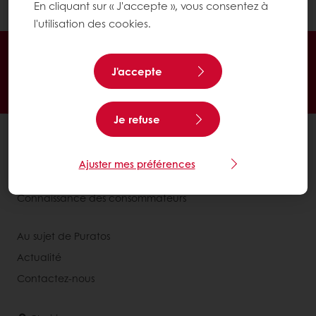
email.
En cliquant sur « J'accepte », vous consentez à
l'utilisation des cookies.
Commande en ligne
Paiement en ligne
J'accepte
Livraison gratuite
Recettes inspirantes
Actualités et tendances
Je refuse
Tous nos produits
Recettes
Ajuster mes préférences
Services
Connaissance des consommateurs
Au sujet de Puratos
Actualité
Contactez-nous