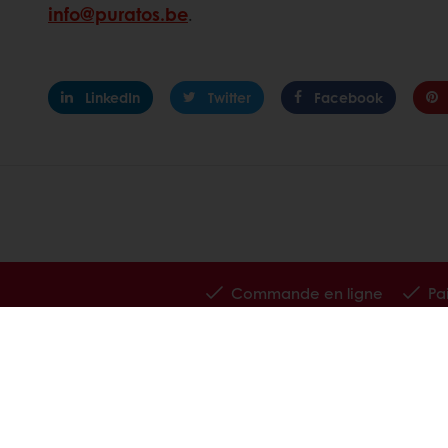
info@puratos.be
.
LinkedIn
Twitter
Facebook
Commande en ligne
Pa
Tous nos produits
Au sujet de
Recettes
Actualité
Services
Contactez-