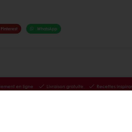
Pinterest
WhatsApp
iement en ligne
Livraison gratuite
Recettes inspira
 Puratos
nous