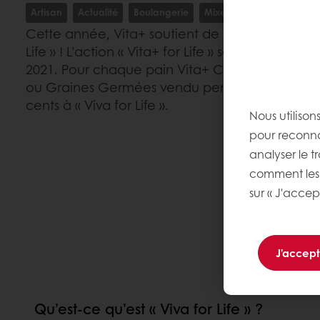
Artisan
Actualité
Boulangerie
Mixes à pain
Cette année, Vita+ soutient de nouveau chale
Life » ! L’action « Vita+ for Life » se tient du 
2021. Pour chaque pain Vita+ Céréales Complè
ou Graines Germées vendu pendant cette pério
cents à « Viva for Life ».
Nous utilison
pour reconnaî
analyser le tr
comment les 
sur « J'accep
J'accep
Qu’est-ce qu’est « Viva for Life » ?