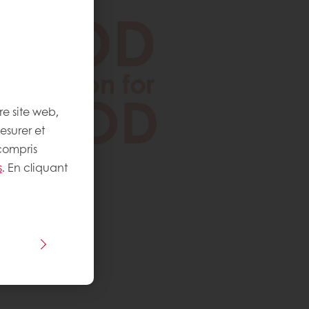
re site web,
esurer et
 compris
s
. En cliquant