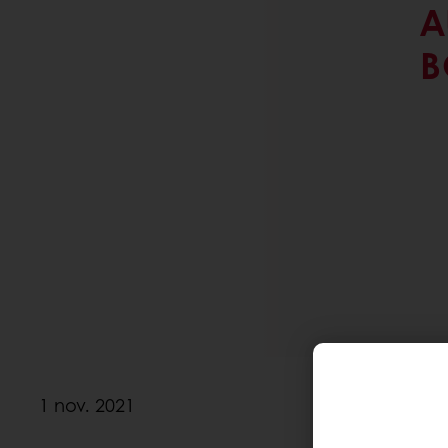
A
B
1 nov. 2021