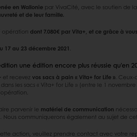
enée en Wallonie
par VivaCité, avec le soutien de l
auvreté et de leur famille.
e opération
dont 7.080€ par Vita+, et ce grâce à vous
du 17 au 23 décembre 2021
.
édition une édition encore plus réussie qu'en 2
+
et recevez
vos sacs à pain « Vita+ for Life »
. Ceux-c
dans les sacs « Vita+ for Life » (entre le 1 novembr
’opération.
aire parvenir le
matériel de communication
nécessai
ux. Nous communiquerons également au sujet de ce
 cette action, veuillez prendre contact avec votre r