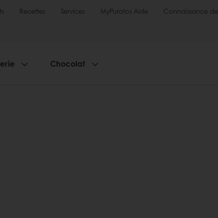
ts
Recettes
Services
MyPuratos Aide
Connaissance de
serie
Chocolat