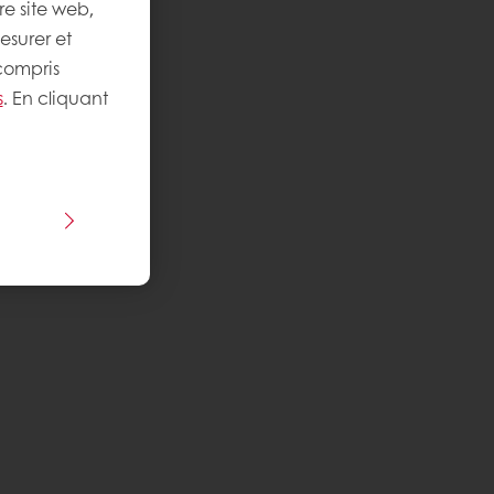
re site web,
esurer et
 compris
s
. En cliquant